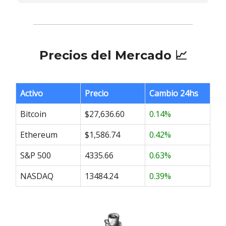
Precios del Mercado 📈
Activo
Precio
Cambio 24hs
Bitcoin
$27,636.60
0.14%
Ethereum
$1,586.74
0.42%
S&P 500
4335.66
0.63%
NASDAQ
13484.24
0.39%