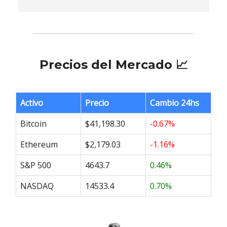
Precios del Mercado 📈
Activo
Precio
Cambio 24hs
Bitcoin
$41,198.30
-0.67%
Ethereum
$2,179.03
-1.16%
S&P 500
4643.7
0.46%
NASDAQ
14533.4
0.70%