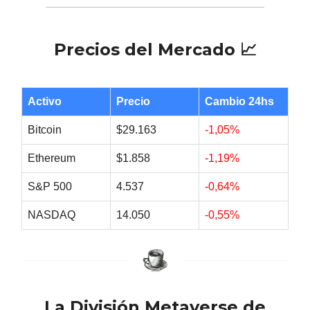
Precios del Mercado 📈
Activo
Precio
Cambio 24hs
Bitcoin
$29.163
-1,05%
Ethereum
$1.858
-1,19%
S&P 500
4.537
-0,64%
NASDAQ
14.050
-0,55%
La División Metaverse de