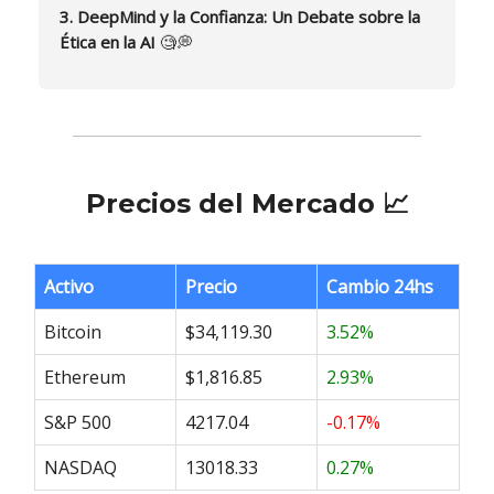
3. DeepMind y la Confianza: Un Debate sobre la
Ética en la AI
🧐💭
Precios del Mercado 📈
Activo
Precio
Cambio 24hs
Bitcoin
$34,119.30
3.52%
Ethereum
$1,816.85
2.93%
S&P 500
4217.04
-0.17%
NASDAQ
13018.33
0.27%