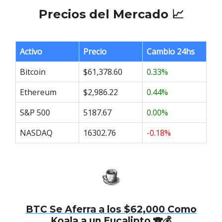
Precios del Mercado 📈
Activo
Precio
Cambio 24hs
Bitcoin
$61,378.60
0.33%
Ethereum
$2,986.22
0.44%
S&P 500
5187.67
0.00%
NASDAQ
16302.76
-0.18%
BTC Se Aferra a los $62,000 Como
Koala a un Eucalipto
🐨
💰