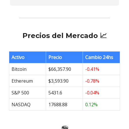
Precios del Mercado 📈
Activo
Precio
Cambio 24hs
Bitcoin
$66,357.90
-0.41%
Ethereum
$3,593.90
-0.78%
S&P 500
5431.6
-0.04%
NASDAQ
17688.88
0.12%