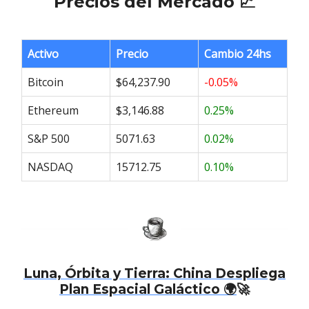
Precios del Mercado 📈
Activo
Precio
Cambio 24hs
Bitcoin
$64,237.90
-0.05%
Ethereum
$3,146.88
0.25%
S&P 500
5071.63
0.02%
NASDAQ
15712.75
0.10%
Luna, Órbita y Tierra: China Despliega
Plan Espacial Galáctico 🌍
🚀