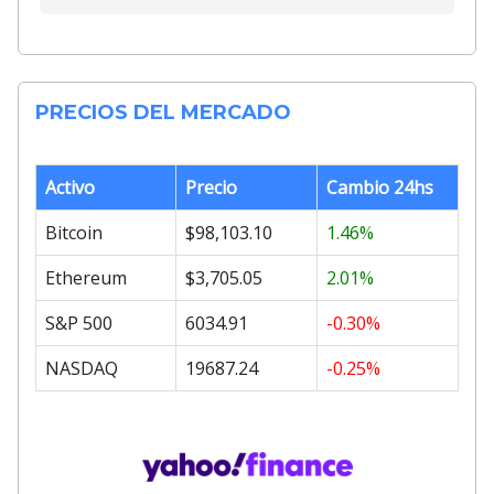
PRECIOS DEL MERCADO
Activo
Precio
Cambio 24hs
Bitcoin
$98,103.10
1.46%
Ethereum
$3,705.05
2.01%
S&P 500
6034.91
-0.30%
NASDAQ
19687.24
-0.25%