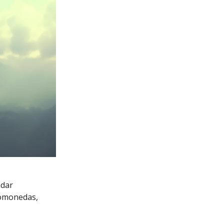
adar
ptomonedas,