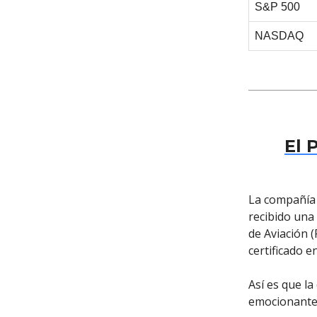
S&P 500
NASDAQ
El 
La compañía 
recibido una 
de Aviación (
certificado e
Así es que l
emocionante 