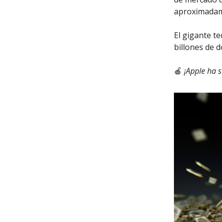
aproximadam
El gigante t
billones de d
🍎
¡Apple ha s