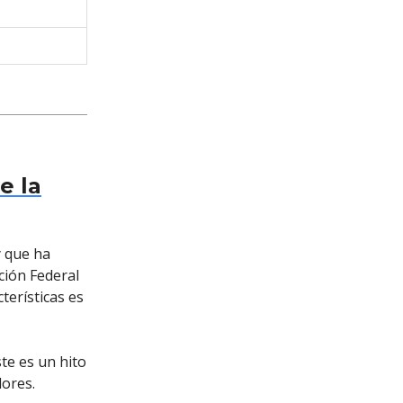
e la
y que ha
ción Federal
terísticas es
te es un hito
dores.