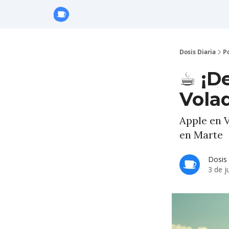
Anuncie con Nosotros
Dosis Diaria
P
☕️ ¡D
Volad
Apple en V
en Marte
Dosis 
3 de j