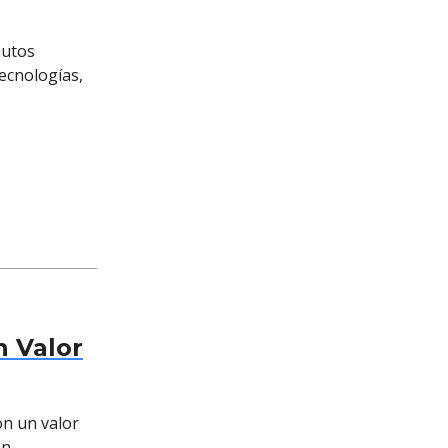
autos
ecnologías,
n Valor
on un valor
on