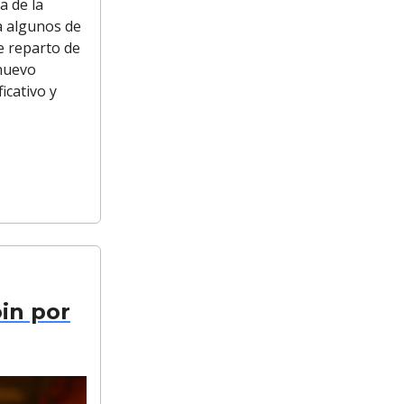
a de la
a algunos de
e reparto de
 nuevo
icativo y
in por