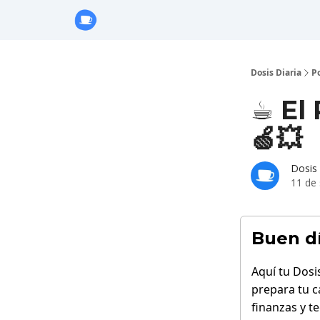
Anuncie con Nosotros
Dosis Diaria
P
☕ El 
🍏💥
Dosis 
11 de
Buen d
Aquí tu Dosi
prepara tu c
finanzas y t