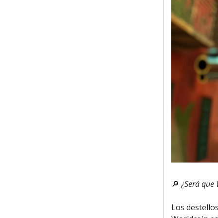
🔎
¿Será que 
Los destello