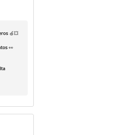
ceros
🍏💥
datos
👀
lta