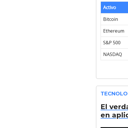
Activo
Bitcoin
Ethereum
S&P 500
NASDAQ
TECNOLO
El verd
en apli