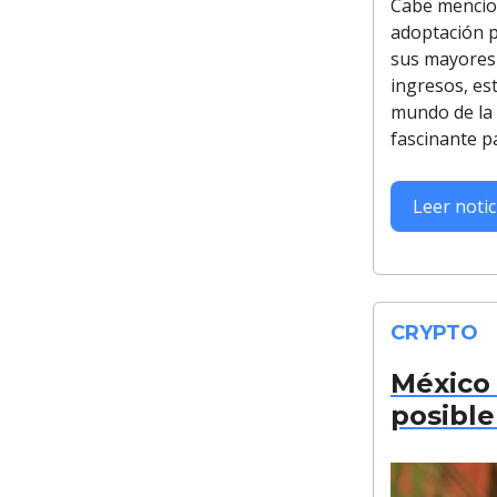
Cabe mencion
adoptación p
sus mayores 
ingresos, es
mundo de la i
fascinante p
Leer noti
CRYPTO
México 
posible