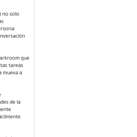
i no solo
as
ersona:
onversación
 Darkroom que
stas tareas
la mueva a
e
des de la
mente
ácilmente