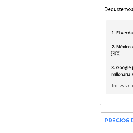
Degustemos j
1. El verd
2. México 
🇲🇽
3. Google 
millonaria
Tiempo de le
PRECIOS