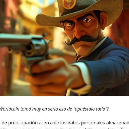
Worldcoin tomó muy en serio eso de "apuéstalo todo"
?
s de preocupación acerca de los datos personales almacena