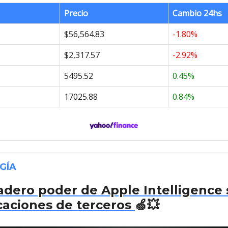
Precio
Cambio 24hs
$56,564.83
-1.80%
$2,317.57
-2.92%
5495.52
0.45%
17025.88
0.84%
GÍA
adero poder de Apple Intelligence 
caciones de terceros
🍏💥