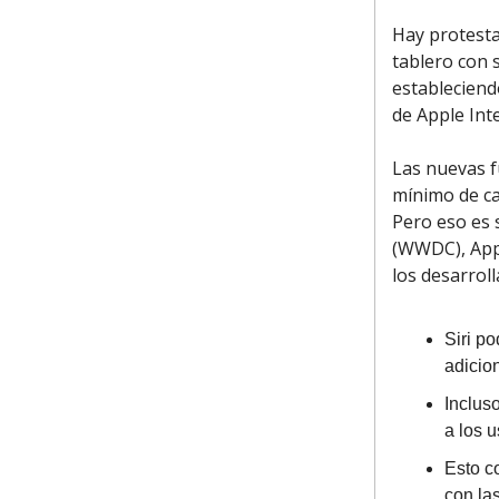
Hay protesta
tablero con s
estableciend
de Apple Int
Las nuevas f
mínimo de ca
Pero eso es 
(WWDC), Appl
los desarrol
Siri p
adicion
Inclus
a los u
Esto c
con las