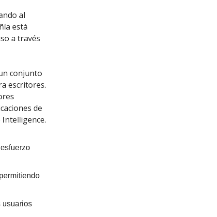
ando al
ñía está
so a través
 un conjunto
a escritores.
ores
icaciones de
Intelligence.
 esfuerzo
 permitiendo
s usuarios