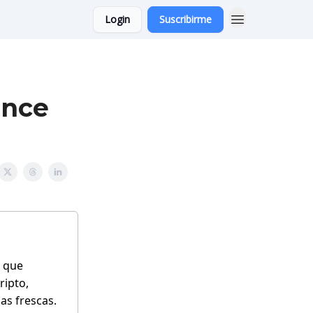
Login
Suscribirme
ence
a que
ripto,
as frescas.