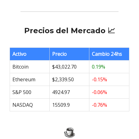
Precios del Mercado 📈
Activo
Precio
Cambio 24hs
Bitcoin
$43,022.70
0.19%
Ethereum
$2,339.50
-0.15%
S&P 500
4924.97
-0.06%
NASDAQ
15509.9
-0.76%