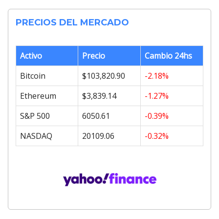
PRECIOS DEL MERCADO
Activo
Precio
Cambio 24hs
Bitcoin
$103,820.90
-2.18%
Ethereum
$3,839.14
-1.27%
S&P 500
6050.61
-0.39%
NASDAQ
20109.06
-0.32%