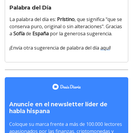
Palabra del Día
La palabra del día es:
Prístino
, que significa "que se
conserva puro, original o sin alteraciones". Gracias
a
Sofía
de
España
por la generosa sugerencia.
¡Envía otra sugerencia de palabra del día
aquí
!
Anuncie en el newsletter líder de
habla hispana
Coloque su marca frente a más de 100.000 lectores
apasionados por las finanzas, criptomonedas y