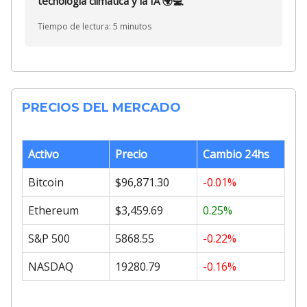
tecnología climática y la IA 🌍💻
Tiempo de lectura: 5 minutos
PRECIOS DEL MERCADO
Activo
Precio
Cambio 24hs
Bitcoin
$96,871.30
-0.01%
Ethereum
$3,459.69
0.25%
S&P 500
5868.55
-0.22%
NASDAQ
19280.79
-0.16%