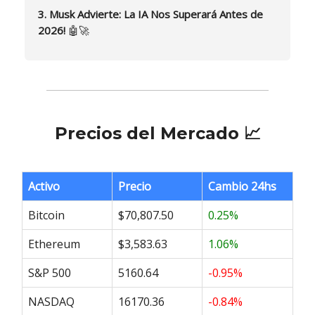
3. Musk Advierte: La IA Nos Superará Antes de
2026!
🤖🚀
Precios del Mercado 📈
Activo
Precio
Cambio 24hs
Bitcoin
$70,807.50
0.25%
Ethereum
$3,583.63
1.06%
S&P 500
5160.64
-0.95%
NASDAQ
16170.36
-0.84%