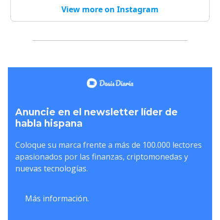
View more on Instagram
Anuncie en el newsletter líder de
habla hispana
Coloque su marca frente a más de 100.000 lectores
apasionados por las finanzas, criptomonedas y
nuevas tecnologías.
Más información.