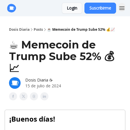
Login
Suscribirme
Anuncie con Nosotros
Dosis Diaria
Posts
☕️ Memecoin de Trump Sube 52% 💰📈
☕️ Memecoin de
Trump Sube 52% 💰
📈
Dosis Diaria ☕️
15 de julio de 2024
¡Buenos días!