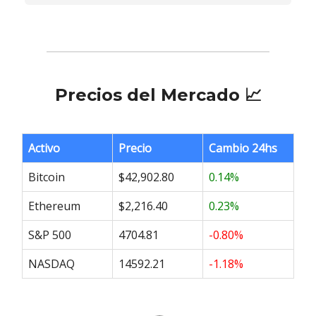
Precios del Mercado 📈
Activo
Precio
Cambio 24hs
Bitcoin
$42,902.80
0.14%
Ethereum
$2,216.40
0.23%
S&P 500
4704.81
-0.80%
NASDAQ
14592.21
-1.18%