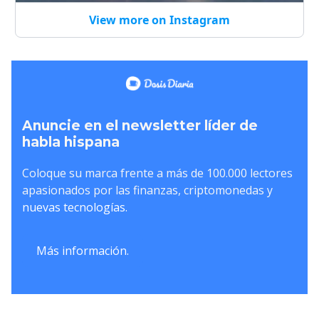
View more on Instagram
Anuncie en el newsletter líder de
habla hispana
Coloque su marca frente a más de 100.000 lectores
apasionados por las finanzas, criptomonedas y
nuevas tecnologías.
Más información.