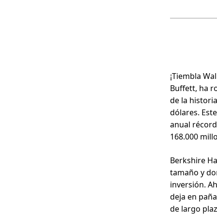
¡Tiembla Wal
Buffett, ha r
de la histori
dólares. Este
anual récord
168.000 mill
Berkshire Ha
tamaño y dom
inversión. A
deja en paña
de largo pla