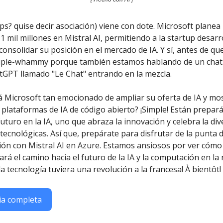
s? quise decir asociación) viene con dote. Microsoft planea 
,1 mil millones en Mistral AI, permitiendo a la startup desarr
consolidar su posición en el mercado de IA. Y sí, antes de q
riple-whammy porque también estamos hablando de un chatb
atGPT llamado "Le Chat" entrando en la mezcla.
á Microsoft tan emocionado de ampliar su oferta de IA y mo
 plataformas de IA de código abierto? ¡Simple! Están prepa
futuro en la IA, uno que abraza la innovación y celebra la di
tecnológicas. Así que, prepárate para disfrutar de la punta 
ión con Mistral AI en Azure. Estamos ansiosos por ver cómo
ará el camino hacia el futuro de la IA y la computación en la 
a tecnología tuviera una revolución a la francesa! À bientôt!
ia completa