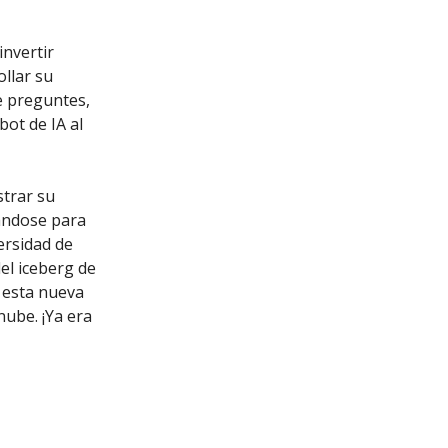
invertir
ollar su
ue preguntes,
ot de IA al
strar su
rándose para
versidad de
del iceberg de
 esta nueva
nube. ¡Ya era