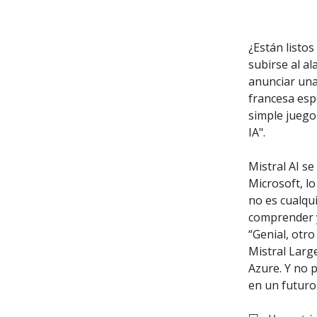
¿Están listos
subirse al a
anunciar una
francesa espe
simple juego
IA".
Mistral AI s
Microsoft, l
no es cualqu
comprender y
“Genial, otro
Mistral Larg
Azure. Y no 
en un futuro