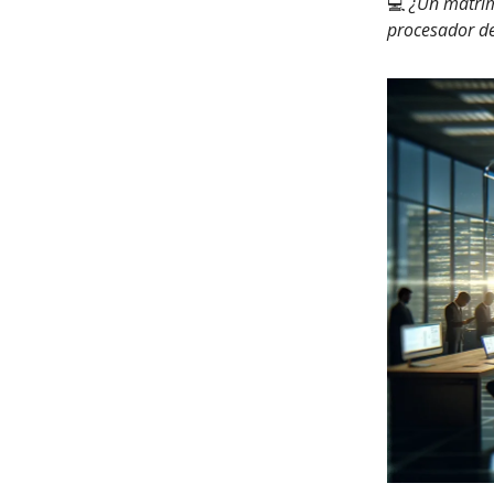
💻
¿Un matrimo
procesador d