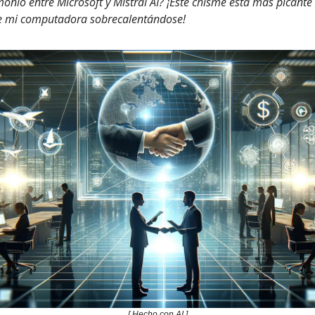
nio entre Microsoft y Mistral AI? ¡Este chisme está más picante 
e mi computadora sobrecalentándose!
[ Hecho con AI ]