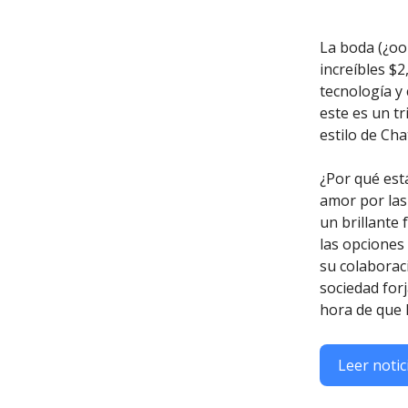
La boda (¿oop
increíbles $2
tecnología y 
este es un t
estilo de Ch
¿Por qué est
amor por las
un brillante 
las opciones 
su colaborac
sociedad forj
hora de que l
Leer notic