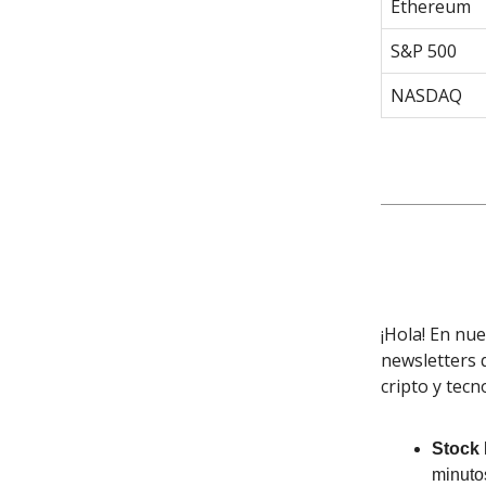
Ethereum
S&P 500
NASDAQ
¡Hola! En nu
newsletters 
cripto y tecn
Stock
minuto