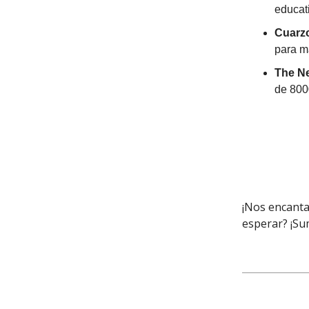
educat
Cuarz
para ma
The N
de 8000
¡Nos encanta
esperar? ¡Su