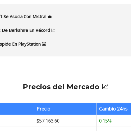
ft Se Asocia Con Mistral
💼
s De Berkshire En Récord
📈
spide En PlayStation
👾
Precios del Mercado 📈
Precio
Cambio 24hs
$57,163.60
0.15%