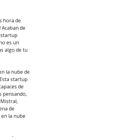
Es hora de
s! Acaban de
 startup
 no es un
as algo de tu
en la nube de
Esta startup
 capaces de
s pensando,
Mistral,
cena de
s en la nube