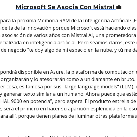
Microsoft Se Asocia Con Mistral
💼
 para la próxima Memoria RAM de la Inteligencia Artificial? ¡
la delta de la innovación porque Microsoft está haciendo ola
 asociación de varios años con Mistral AI, una prometedora
cializada en inteligencia artificial. Pero seamos claros, este
 de negocio “te doy algo de mi espacio en la nube, y tú me d
e pondrá disponible en Azure, la plataforma de computación 
o organizarán y lo atesorarán como a un diamante en bruto. 
ier cosa, es famosa por sus "large language models" (LLM),
 generar texto similar a un humano. Ahora puede que esté
 HAL 9000 en potencia”, pero espera. El producto estrella de 
e, será el primero en hacer su aparición espléndida en la es
para allí, porque tienen planes de iluminar otras plataforma
.