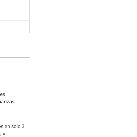
res
nanzas,
s en solo 3
o y