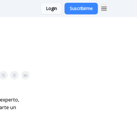
Login
Suscribirme
 experto,
arte un