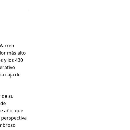
 Warren
alor más alto
s y los 430
perativo
na caja de
 de su
 de
de año, que
a perspectiva
ombroso