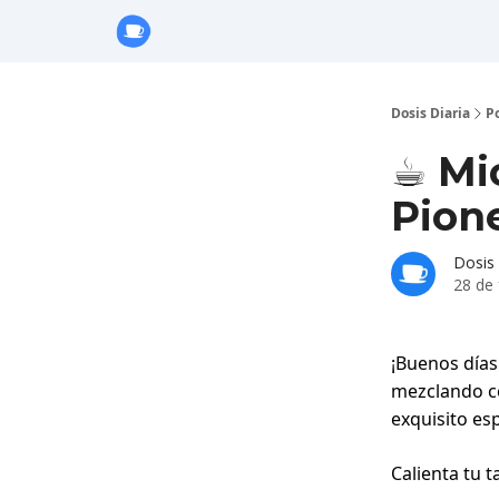
Anuncie con Nosotros
Dosis Diaria
P
☕️ Mi
Pione
Dosis 
28 de
¡Buenos días
mezclando co
exquisito esp
Calienta tu 