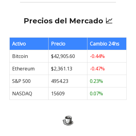
Precios del Mercado 📈
Activo
Precio
Cambio 24hs
Bitcoin
$42,905.60
-0.44%
Ethereum
$2,361.13
-0.47%
S&P 500
4954.23
0.23%
NASDAQ
15609
0.07%