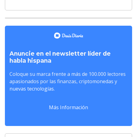
Anuncie en el newsletter líder de
habla hispana
Coloque su marca frente a más de 100.000 lectores
apasionados por las finanzas, criptomonedas y
nuevas tecnologías.
Más Información