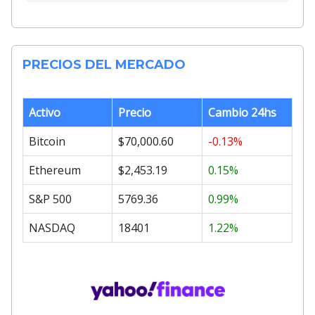
PRECIOS DEL MERCADO
Activo
Precio
Cambio 24hs
Bitcoin
$70,000.60
-0.13%
Ethereum
$2,453.19
0.15%
S&P 500
5769.36
0.99%
NASDAQ
18401
1.22%