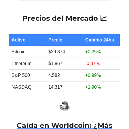
Precios del Mercado 📈
Activo
Precio
Cambio 24hs
Bitcoin
$29.374
+0,25%
Ethereum
$1.867
-0,37%
S&P 500
4.582
+0,99%
NASDAQ
14.317
+1,90%
Caída en Worldcoin: ¿Más