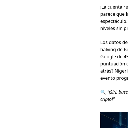
¡La cuenta re
parece que I
espectáculo.
niveles sin 
Los datos de
halving de B
Google de 45
puntuación d
atrás? Nigeri
evento progr
🔍
"¡Siri, bu
cripto!"