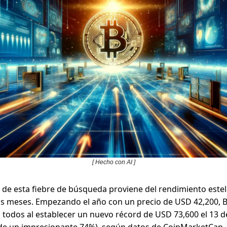
[ Hecho con AI ]
 de esta fiebre de búsqueda proviene del rendimiento estel
os meses. Empezando el año con un precio de USD 42,200, B
 todos al establecer un nuevo récord de USD 73,600 el 13 
de un impresionante 74%), según datos de CoinMarketCap.