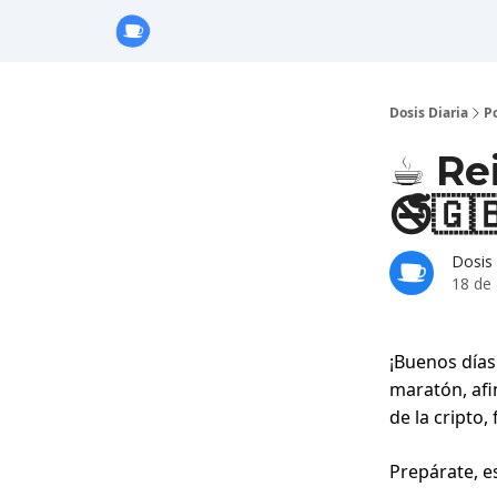
Anuncie con Nosotros
Dosis Diaria
P
☕️ Re
🚭🇬
Dosis 
18 de 
¡Buenos días
maratón, afin
de la cripto,
Prepárate, es