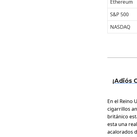
Ethereum
S&P 500
NASDAQ
¡Adiós C
En el Reino 
cigarrillos a
británico es
esta una rea
acalorados d