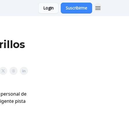
Login
Suscribirme
illos
r personal de
xigente pista