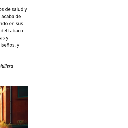
os de salud y
e acaba de
ando en sus
 del tabaco
as y
diseños, y
tillera