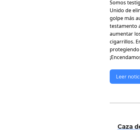
Somos testig
Unido de eli
golpe más aud
testamento a 
aumentar los
cigarrillos. 
protegiendo 
¡Encendamos 
Leer notic
Caza d