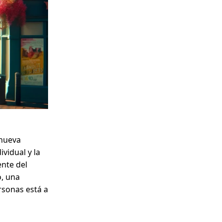
 nueva
vidual y la
ente del
o, una
rsonas está a