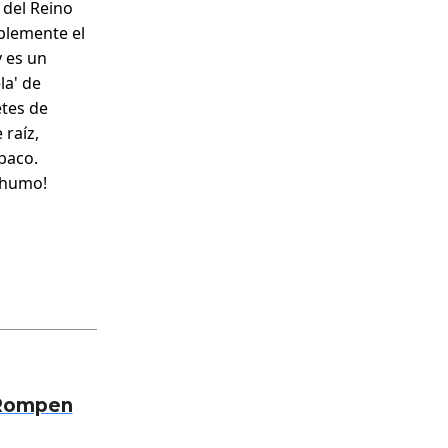
 del Reino
blemente el
y es un
la' de
etes de
 raíz,
abaco.
 humo!
 Rompen