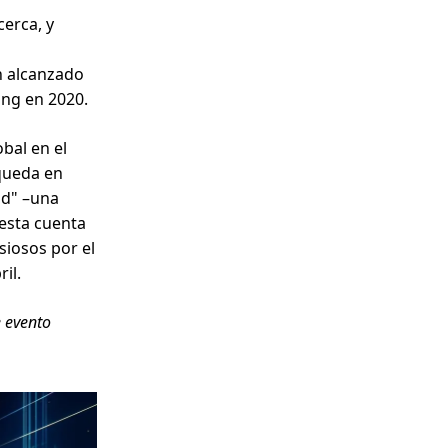
cerca, y
n alcanzado
ing en 2020.
bal en el
squeda en
ad" –una
esta cuenta
nsiosos por el
il.
e evento