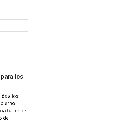
 para los
iós a los
gobierno
ría hacer de
o de