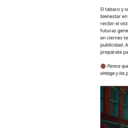
El tabaco y 
bienestar en
recibir el v
futuras gener
en ciernes t
publicidad. A
prepárate pa
🚭
Parece que
vintage y las 