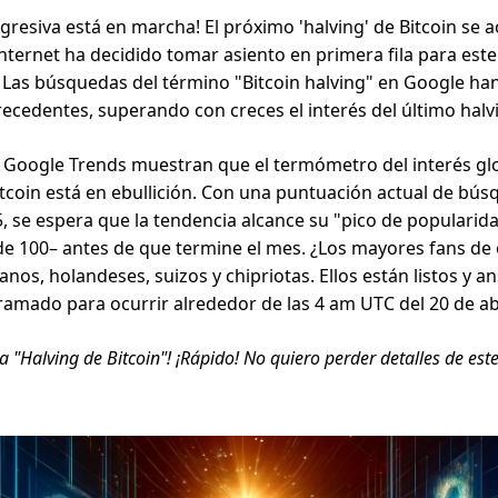
gresiva está en marcha! El próximo 'halving' de Bitcoin se a
nternet ha decidido tomar asiento en primera fila para este
 Las búsquedas del término "Bitcoin halving" en Google ha
precedentes, superando con creces el interés del último halv
 Google Trends muestran que el termómetro del interés glo
itcoin está en ebullición. Con una puntuación actual de bú
, se espera que la tendencia alcance su "pico de popularid
e 100– antes de que termine el mes. ¿Los mayores fans de 
anos, holandeses, suizos y chipriotas. Ellos están listos y a
amado para ocurrir alrededor de las 4 am UTC del 20 de abr
sca "Halving de Bitcoin"! ¡Rápido! No quiero perder detalles de est