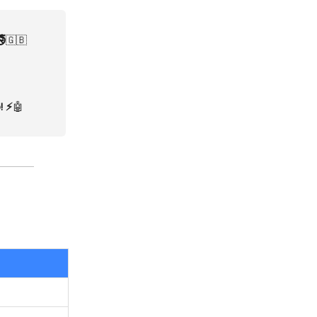
🚭
🇬🇧
! ⚡
🤖