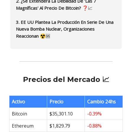
2. ¿Se Extenderá La Debilidad De 'Las 7
❓
Magníficas' Al Precio De Bitcoin?
📈
3. EE UU Plantea La Producción En Serie De Una
Nueva Bomba Nuclear, Organizaciones
☢️
Reaccionan
🆘
Precios del Mercado 📈
Activo
Precio
Cambio 24hs
Bitcoin
$35,301.10
-0.39%
Ethereum
$1,829.79
-0.88%