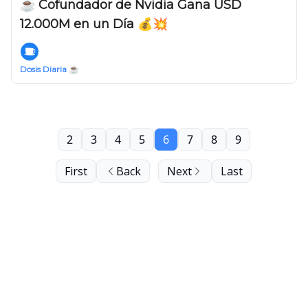
☕️ Cofundador de Nvidia Gana USD
12.000M en un Día 💰💥
Dosis Diaria ☕️
2
3
4
5
6
7
8
9
First
Back
Next
Last