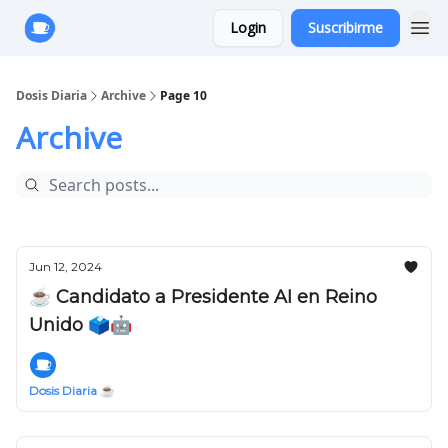
Login
Suscribirme
Anuncie con Nosotros
Dosis Diaria
Archive
Page 10
Archive
Jun 12, 2024
☕️ Candidato a Presidente AI en Reino
Unido 🗳️🤖
Dosis Diaria ☕️