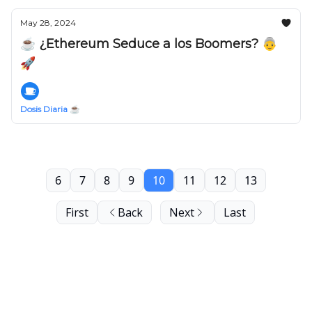
May 28, 2024
☕️ ¿Ethereum Seduce a los Boomers? 👵
🚀
Dosis Diaria ☕️
6
7
8
9
10
11
12
13
First
Back
Next
Last